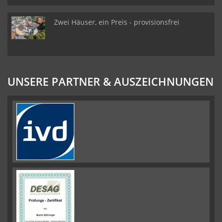
Zwei Häuser, ein Preis - provisionsfrei
UNSERE PARTNER & AUSZEICHNUNGEN