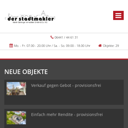
06441 / 44 61 31
Mo. - Fr. 07.00 - 20.00 Uhr / Sa. - So. 09.00 - 18.00 Uhr
Objekte: 29
NEUE OBJEKTE
Verkauf gegen Gebot - provisionsfrei
Einfach mehr Rendite - provisionsfrei