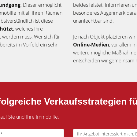
Rundgang
. Dieser ermöglicht
beides leistet: informieren u
mmobilie mit all ihren Räumen
besonderes Augenmerk darauf
stverständlich ist diese
unanfechtbar sind.
chützt
, welches Ihre
lt werden muss. Wer sich für
Je nach Objekt platzieren wi
 bereits im Vorfeld ein sehr
Online-Medien
, vor allem 
weitere mögliche Maßnahmen,
entscheiden wir gemeinsam m
olgreiche Verkaufsstrategien fü
 auf Sie und Ihre Immobilie.