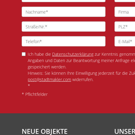
Ich habe die
Datenschutzerklärung
zur Kenntnis genomme
Angaben und Daten zur Beantwortung meiner Anfrage el
gespeichert werden.
Hinweis: Sie können Ihre Einwilligung jederzeit für die Zu
post@stadtmakler.com
widerrufen.
*
* Pflichtfelder
NEUE OBJEKTE
UNSER