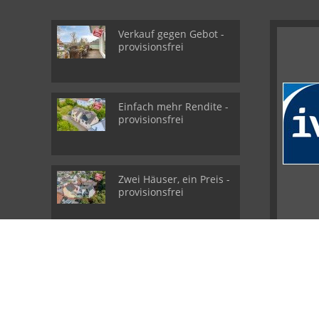
Verkauf gegen Gebot -
provisionsfrei
Einfach mehr Rendite -
provisionsfrei
Zwei Häuser, ein Preis -
provisionsfrei
© der stadtmakler - Martin Bähringer Immobilien
GmbH & Co. KG
Powered by
Immonia GmbH