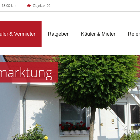
 - 18.00 Uhr
Objekte: 29
ufer & Vermieter
Ratgeber
Käufer & Mieter
Refe
marktung