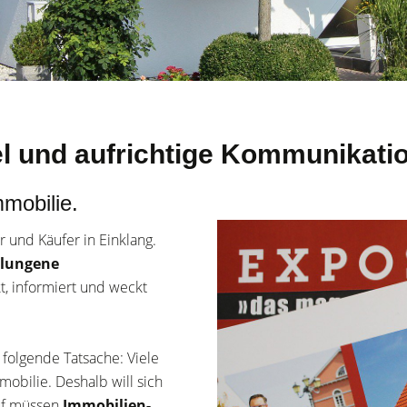
 und aufrichtige Kommunikati
mmobilie.
r und Käufer in Einklang.
lungene
t, informiert und weckt
 folgende Tatsache: Viele
obilie. Deshalb will sich
auf müssen
Immobilien-