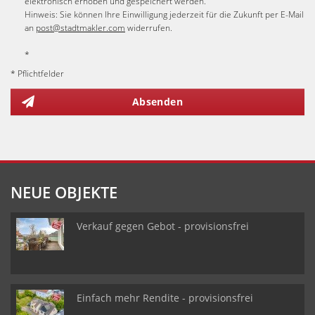
elektronisch erhoben und gespeichert werden.
Hinweis: Sie können Ihre Einwilligung jederzeit für die Zukunft per E-Mail
an
post@stadtmakler.com
widerrufen.
*
* Pflichtfelder
Absenden
NEUE OBJEKTE
Verkauf gegen Gebot - provisionsfrei
Einfach mehr Rendite - provisionsfrei