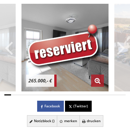
265.000,- €
Facebook
(Twitter)
Notizblock (
)
merken
drucken