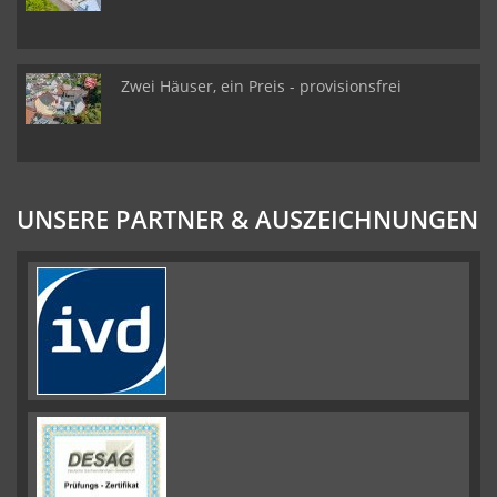
Zwei Häuser, ein Preis - provisionsfrei
UNSERE PARTNER & AUSZEICHNUNGEN