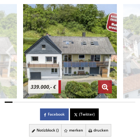
339.000,- €
Facebook
(Twitter)
Notizblock (
)
merken
drucken