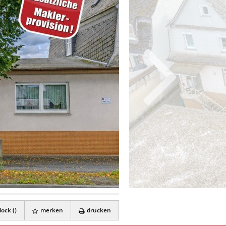
ock (
)
merken
drucken