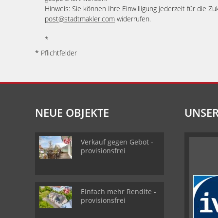
Hinweis: Sie können Ihre Einwilligung jederzeit für die Zu
post@stadtmakler.com
widerrufen.
*
* Pflichtfelder
NEUE OBJEKTE
UNSER
Verkauf gegen Gebot -
provisionsfrei
Einfach mehr Rendite -
provisionsfrei